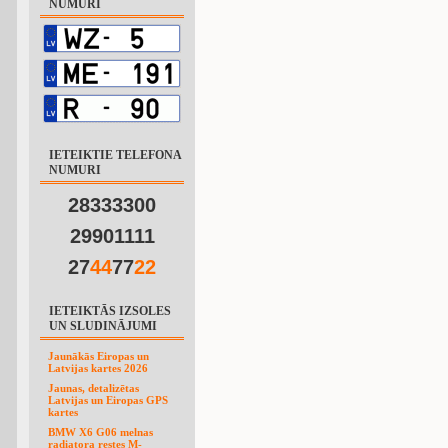
NUMURI
IETEIKTIE TELEFONA
NUMURI
28333300
29901111
27
4
4
77
2
2
IETEIKTĀS IZSOLES
UN SLUDINĀJUMI
Jaunākās Eiropas un
Latvijas kartes 2026
Jaunas, detalizētas
Latvijas un Eiropas GPS
kartes
BMW X6 G06 melnas
radiatora restes M-