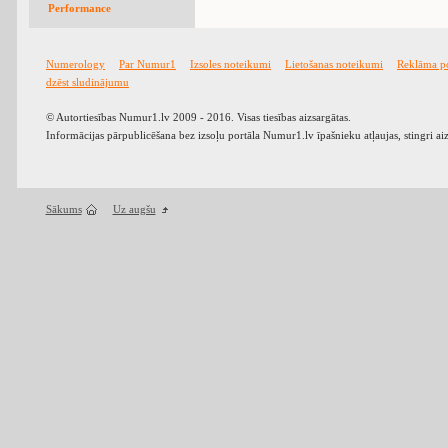
Performance
Numerology
Par Numur1
Izsoles noteikumi
Lietošanas noteikumi
Reklāma p
dzēst sludinājumu
© Autortiesības Numur1.lv 2009 - 2016. Visas tiesības aizsargātas.
Informācijas pārpublicēšana bez izsoļu portāla Numur1.lv īpašnieku atļaujas, stingri ai
Sākums
Uz augšu