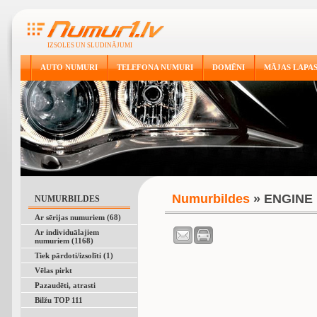
IZSOLES UN SLUDINĀJUMI
AUTO NUMURI
TELEFONA NUMURI
DOMĒNI
MĀJAS LAPA
Numurbildes
» ENGINE
NUMURBILDES
Ar sērijas numuriem (68)
Ar individuālajiem
numuriem (1168)
Tiek pārdoti/izsolīti (1)
Vēlas pirkt
Pazaudēti, atrasti
Bilžu TOP 111