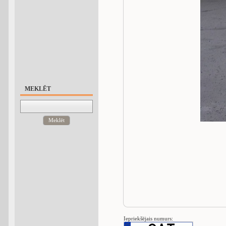
MEKLĒT
Meklēt
Iepriekšējais numurs: