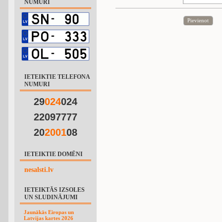
NUMURI
Pievienot
IETEIKTIE TELEFONA
NUMURI
29
0
2
4
024
22097777
20
2
0
0
1
08
IETEIKTIE DOMĒNI
nesalsti.lv
IETEIKTĀS IZSOLES
UN SLUDINĀJUMI
Jaunākās Eiropas un
Latvijas kartes 2026