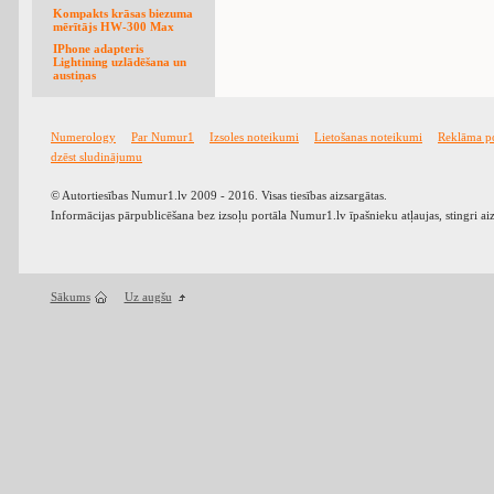
Kompakts krāsas biezuma
mērītājs HW-300 Max
IPhone adapteris
Lightining uzlādēšana un
austiņas
Numerology
Par Numur1
Izsoles noteikumi
Lietošanas noteikumi
Reklāma p
dzēst sludinājumu
© Autortiesības Numur1.lv 2009 - 2016. Visas tiesības aizsargātas.
Informācijas pārpublicēšana bez izsoļu portāla Numur1.lv īpašnieku atļaujas, stingri ai
Sākums
Uz augšu