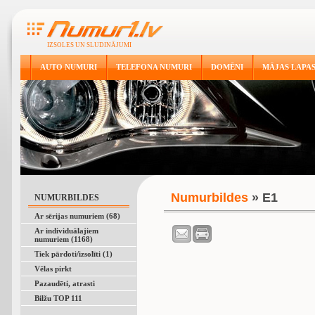
IZSOLES UN SLUDINĀJUMI
AUTO NUMURI
TELEFONA NUMURI
DOMĒNI
MĀJAS LAPA
Numurbildes
» E1
NUMURBILDES
Ar sērijas numuriem (68)
Ar individuālajiem
numuriem (1168)
Tiek pārdoti/izsolīti (1)
Vēlas pirkt
Pazaudēti, atrasti
Bilžu TOP 111