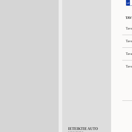
TAV
Tavs
Tavs
Tava
Tavs
IETEIKTIE AUTO