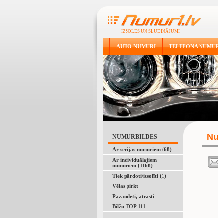
IZSOLES UN SLUDINĀJUMI
AUTO NUMURI
TELEFONA NUMUR
Nu
NUMURBILDES
Ar sērijas numuriem (68)
Ar individuālajiem
numuriem (1168)
Tiek pārdoti/izsolīti (1)
Vēlas pirkt
Pazaudēti, atrasti
Bilžu TOP 111