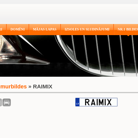
I
DOMĒNI
MĀJAS LAPAS
IZSOLES UN SLUDINĀJUMI
NR.1 BILDE
murbildes
» RAIMIX