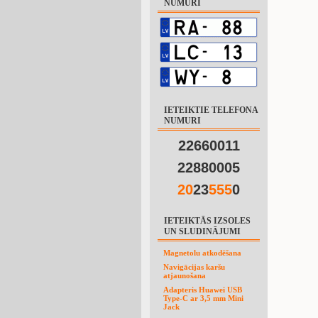
NUMURI
IETEIKTIE TELEFONA
NUMURI
22660011
22880005
2
0
23
5
5
5
0
IETEIKTĀS IZSOLES
UN SLUDINĀJUMI
Magnetolu atkodēšana
Navigācijas karšu
atjaunošana
Adapteris Huawei USB
Type-C ar 3,5 mm Mini
Jack