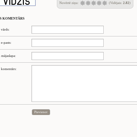
Novērtē ziņu:
(Vidējais:
2.82
)
S KOMENTĀRS
 vārds:
 e-pasts:
 mājaslapa:
 komentārs:
Pievienot