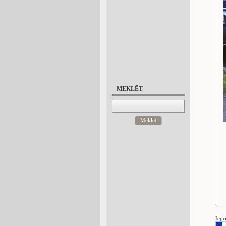
MEKLĒT
Meklēt
Iepr