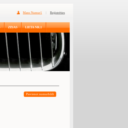
Mans Numur1
|
Reģistrēties
S
ZIŅAS
LIETA NR.1
Pievienot numurbildi