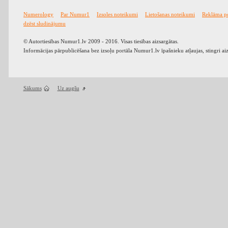
Numerology
Par Numur1
Izsoles noteikumi
Lietošanas noteikumi
Reklāma p
dzēst sludinājumu
© Autortiesības Numur1.lv 2009 - 2016. Visas tiesības aizsargātas.
Informācijas pārpublicēšana bez izsoļu portāla Numur1.lv īpašnieku atļaujas, stingri ai
Sākums
Uz augšu