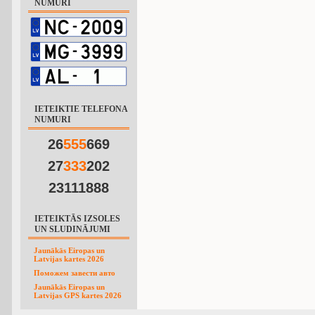
NUMURI
IETEIKTIE TELEFONA
NUMURI
26
5
5
5
669
27
3
3
3
202
23111888
IETEIKTĀS IZSOLES
UN SLUDINĀJUMI
Jaunākās Eiropas un
Latvijas kartes 2026
Поможем завести авто
Jaunākās Eiropas un
Latvijas GPS kartes 2026