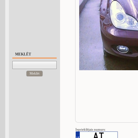
MEKLĒT
Meklēt
Iepriekšējais numurs: