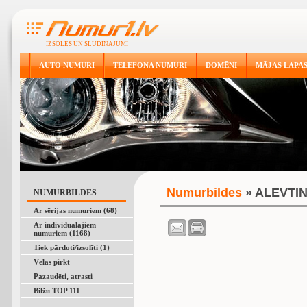
IZSOLES UN SLUDINĀJUMI
AUTO NUMURI
TELEFONA NUMURI
DOMĒNI
MĀJAS LAPA
Numurbildes
» ALEVTI
NUMURBILDES
Ar sērijas numuriem (68)
Ar individuālajiem
numuriem (1168)
Tiek pārdoti/izsolīti (1)
Vēlas pirkt
Pazaudēti, atrasti
Bilžu TOP 111