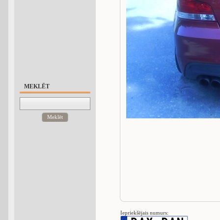
MEKLĒT
Meklēt
Iepriekšējais numurs: