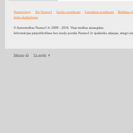
Numerology
Par Numur1
Izsoles noteikumi
Lietošanas noteikumi
Reklāma p
dzēst sludinājumu
© Autortiesības Numur1.lv 2009 - 2016. Visas tiesības aizsargātas.
Informācijas pārpublicēšana bez izsoļu portāla Numur1.lv īpašnieku atļaujas, stingri ai
Sākums
Uz augšu