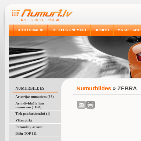
IZSOLES UN SLUDINĀJUMI
AUTO NUMURI
TELEFONA NUMURI
DOMĒNI
MĀJAS LAPA
Numurbildes
» ZEBRA
NUMURBILDES
Ar sērijas numuriem (68)
Ar individuālajiem
numuriem (1168)
Tiek pārdoti/izsolīti (1)
Vēlas pirkt
Pazaudēti, atrasti
Bilžu TOP 111