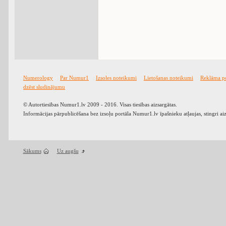
Numerology
Par Numur1
Izsoles noteikumi
Lietošanas noteikumi
Reklāma p
dzēst sludinājumu
© Autortiesības Numur1.lv 2009 - 2016. Visas tiesības aizsargātas.
Informācijas pārpublicēšana bez izsoļu portāla Numur1.lv īpašnieku atļaujas, stingri ai
Sākums
Uz augšu