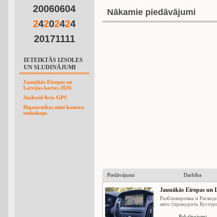
20060604
Nākamie piedāvājumi
2
4
2
0
2
4
2
4
20171111
IETEIKTĀS IZSOLES
UN SLUDINĀJUMI
Jaunākās Eiropas un
Latvijas kartes 2026
Android Avto GPS
Diganostikas mini kamera
endoskops
Piedāvājumi
Darbība
Jaunākās Eiropas un L
Разблокировка и Раскод
авто (прикурить Бустеро
Pakalpojumi