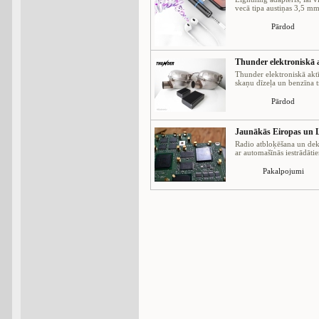
vecā tipa austiņas 3,5 mm 
Pārdod
Thunder elektroniskā a
Thunder elektroniskā aktī
skaņu dīzeļa un benzīna tr
Pārdod
Jaunākās Eiropas un L
Radio atbloķēšana un dek
ar automašīnās iestrādātie
Pakalpojumi