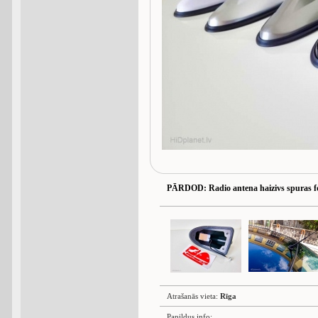
PĀRDOD
: Radio antena haizivs spuras 
Atrašanās vieta:
Rīga
Papildus info: