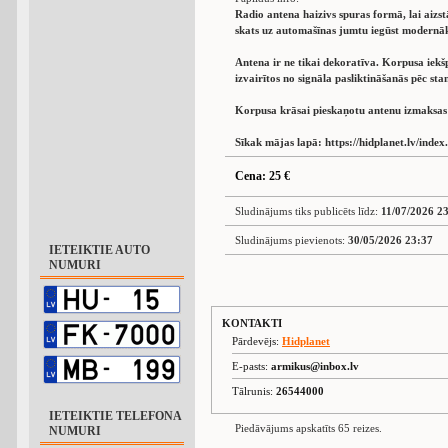
Radio antena haizivs spuras formā, lai aizs
skats uz automašīnas jumtu iegūst modernāk
Antena ir ne tikai dekoratīva. Korpusa iekšp
izvairītos no signāla pasliktināšanās pēc s
Korpusa krāsai pieskaņotu antenu izmaksas 
Sīkak mājas lapā: https://hidplanet.lv/index
Cena: 25 €
Sludinājums tiks publicēts līdz:
11/07/2026 2
Sludinājums pievienots:
30/05/2026 23:37
IETEIKTIE AUTO
NUMURI
KONTAKTI
Pārdevējs:
Hidplanet
E-pasts:
armikus@inbox.lv
Tālrunis:
26544000
IETEIKTIE TELEFONA
Piedāvājums apskatīts 65 reizes.
NUMURI