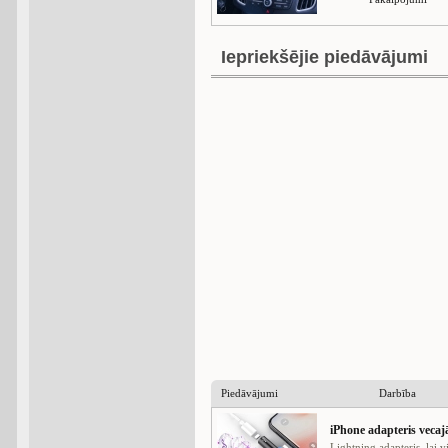
Iepriekšējie piedāvājumi
Piedāvājumi
Darbība
iPhone adapteris vec
Lightning adapteris, lai v