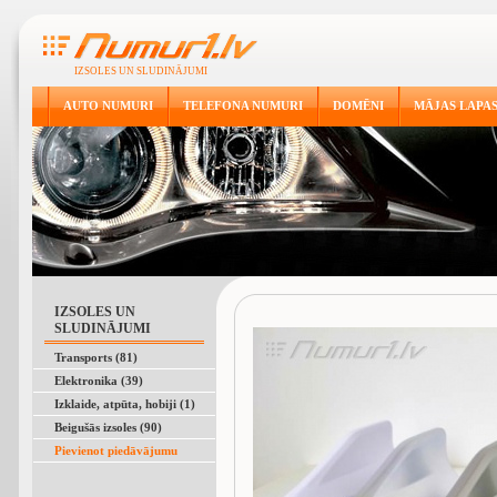
IZSOLES UN SLUDINĀJUMI
AUTO NUMURI
TELEFONA NUMURI
DOMĒNI
MĀJAS LAPA
IZSOLES UN
SLUDINĀJUMI
Transports (81)
Elektronika (39)
Izklaide, atpūta, hobiji (1)
Beigušās izsoles (90)
Pievienot piedāvājumu