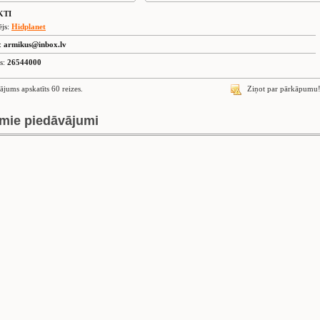
KTI
ējs:
Hidplanet
s:
armikus@inbox.lv
is:
26544000
ājums apskatīts 60 reizes.
Ziņot par pārkāpumu
mie piedāvājumi