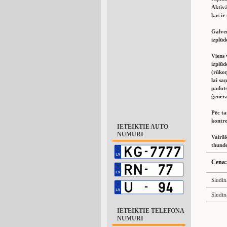
Aktīvā
kas ir
Galven
izplūd
Viens 
izplūd
(rūkoņ
lai sa
padots
ģenera
Pēc ta
kontro
IETEIKTIE AUTO
NUMURI
Vairāk
thund
Cena:
Sludin
Sludin
IETEIKTIE TELEFONA
NUMURI