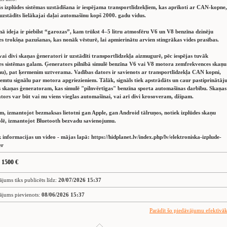
s izplūdes sistēmas uzstādīšana ir iespējama transportlīdzekļiem, kas aprīkoti ar CAN-kopne,
 uzstādīts lielākajai daļai automašīnu kopš 2000. gadu vidus.
ā ideja ir piebilst “garozas”, kam trūkst 4–5 litru atmosfēru V6 un V8 benzīna dzinēju
es trokšņa pazušanas, kas nonāk vēsturē, lai apmierinātu arvien stingrākas vides prasības.
vai divi skaņas ģeneratori ir uzstādīti transportlīdzekļa aizmugurē, pēc iespējas tuvāk
es sistēmas galam. Ģenerators pilnībā simulē benzīna V6 vai V8 motora zemfrekvences skaņu
u), pat ķermenim uztverama. Vadības dators ir savienots ar transportlīdzekļa CAN kopni,
ņemtu signālu par motora apgriezieniem. Tālāk, signāls tiek apstrādāts un caur pastiprinātāj
 skaņas ģeneratoram, kas simulē "pilnvērtīgas" benzīna sporta automašīnas darbību. Skaņas
tors var būt vai nu viens vieglas automašīnai, vai arī divi krosoveram, džipam.
m, izmantojot bezmaksas lietotni gan Apple, gan Android tālruņos, notiek izplūdes skaņu
lē, izmantojot Bluetooth bezvadu savienojumu.
 informacijas un video - mājas lapā: https://hidplanet.lv/index.php/lv/elektroniska-izplude-
er
 1500 €
ājums tiks publicēts līdz:
20/07/2026 15:37
ājums pievienots:
08/06/2026 15:37
Parādīt šo piedāvājumu efektīvā