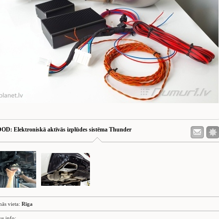
DOD
: Elektroniskā aktīvās izplūdes sistēma Thunder
nās vieta:
Rīga
us info: