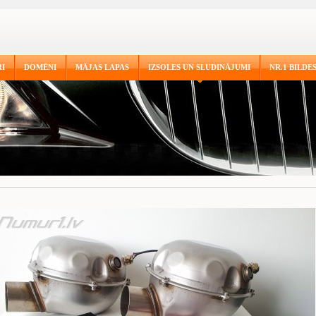
I
DOMĒNI
MĀJAS LAPAS
IZSOLES UN SLUDINĀJUMI
NR.1 BILDE