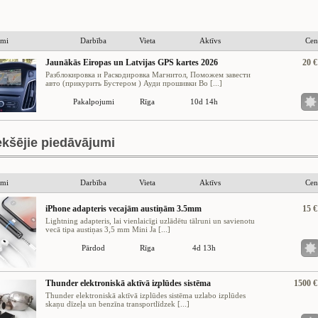
umi
Darbība
Vieta
Aktīvs
Cen
Jaunākās Eiropas un Latvijas GPS kartes 2026
20 €
Разблокировка и Раскодировка Магнитол, Поможем завести
авто (прикурить Бустером ) Ауди прошивки Bo [...]
Pakalpojumi
Rīga
10d 14h
ekšējie piedāvājumi
umi
Darbība
Vieta
Aktīvs
Cen
iPhone adapteris vecajām austiņām 3.5mm
15 €
Lightning adapteris, lai vienlaicīgi uzlādētu tālruni un savienotu
vecā tipa austiņas 3,5 mm Mini Ja [...]
Pārdod
Rīga
4d 13h
Thunder elektroniskā aktīvā izplūdes sistēma
1500 €
Thunder elektroniskā aktīvā izplūdes sistēma uzlabo izplūdes
skaņu dīzeļa un benzīna transportlīdzek [...]