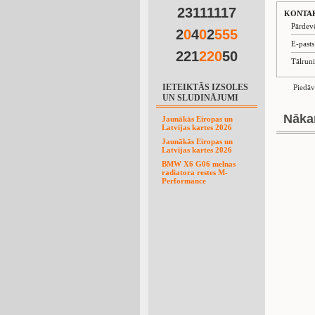
23111117
KONTA
Pārdev
2
0
4
0
2
5
5
5
E-past
221
2
2
0
50
Tālrun
IETEIKTĀS IZSOLES
Piedāv
UN SLUDINĀJUMI
Nāka
Jaunākās Eiropas un
Latvijas kartes 2026
Jaunākās Eiropas un
Latvijas kartes 2026
BMW X6 G06 melnas
radiatora restes M-
Performance