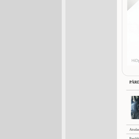
PĀR
Atraša
Papild