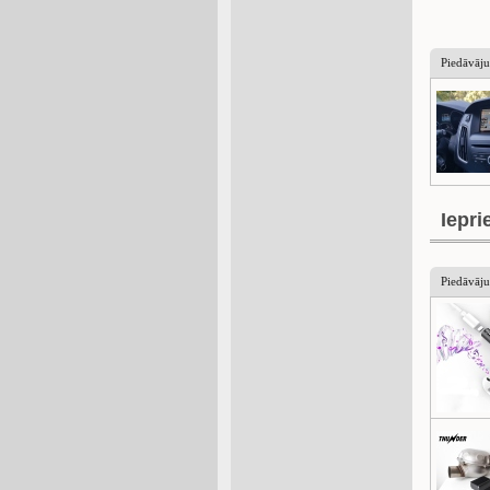
Piedāvāj
Iepri
Piedāvāj