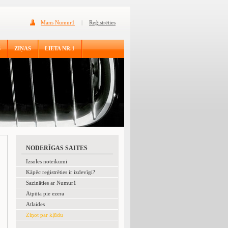
Mans Numur1
|
Reģistrēties
S
ZIŅAS
LIETA NR.1
NODERĪGAS SAITES
Izsoles noteikumi
Kāpēc reģistrēties ir izdevīgi?
Sazināties ar Numur1
Atpūta pie ezera
Atlaides
Ziņot par kļūdu