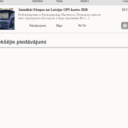
umi
Darbība
Vieta
Aktīvs
Cen
Jaunākās Eiropas un Latvijas GPS kartes 2026
20 €
Разблокировка и Раскодировка Магнитол, Поможем завести
авто (прикурить Бустером ) Ауди прошивки Bo [...]
Pakalpojumi
Rīga
9d 5h
ekšējie piedāvājumi