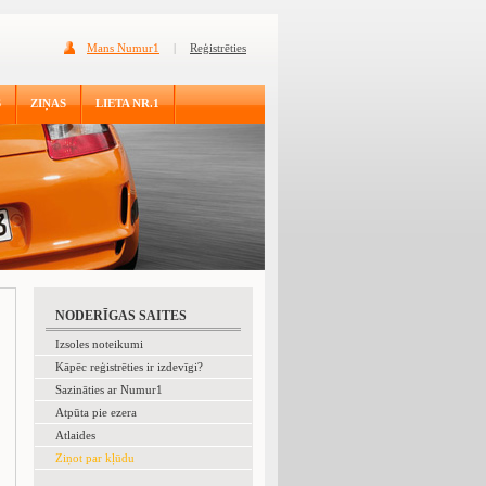
Mans Numur1
|
Reģistrēties
S
ZIŅAS
LIETA NR.1
NODERĪGAS SAITES
Izsoles noteikumi
Kāpēc reģistrēties ir izdevīgi?
Sazināties ar Numur1
Atpūta pie ezera
Atlaides
Ziņot par kļūdu