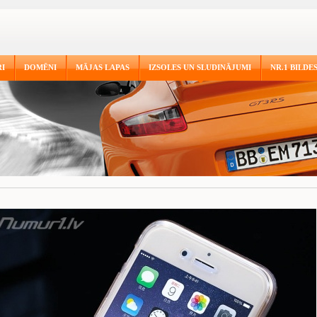
I
DOMĒNI
MĀJAS LAPAS
IZSOLES UN SLUDINĀJUMI
NR.1 BILDE