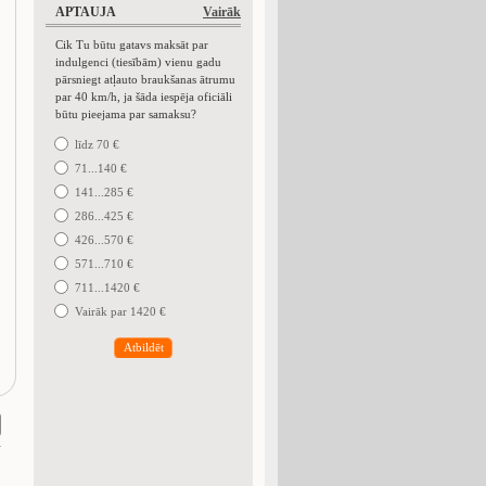
APTAUJA
Vairāk
Cik Tu būtu gatavs maksāt par
indulgenci (tiesībām) vienu gadu
pārsniegt atļauto braukšanas ātrumu
par 40 km/h, ja šāda iespēja oficiāli
būtu pieejama par samaksu?
līdz 70 €
71...140 €
141...285 €
286...425 €
426...570 €
571...710 €
711...1420 €
Vairāk par 1420 €
Atbildēt