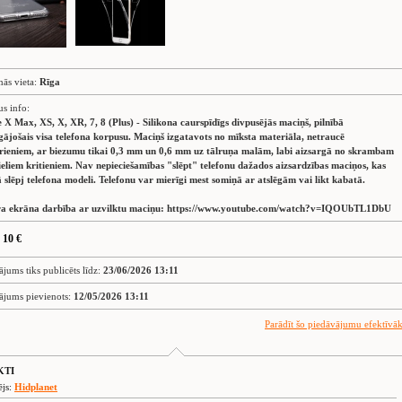
nās vieta:
Rīga
us info:
 X Max, XS, X, XR, 7, 8 (Plus) - Silikona caurspīdīgs divpusējās maciņš, pilnībā
gājošais visa telefona korpusu. Maciņš izgatavots no mīksta materiāla, netraucē
rieniem, ar biezumu tikai 0,3 mm un 0,6 mm uz tālruņa malām, labi aizsargā no skrambam
ieliem kritieniem. Nav nepieciešamības "slēpt" telefonu dažados aizsardzības maciņos, kas
ā slēpj telefona modeli. Telefonu var mierīgi mest somiņā ar atslēgām vai likt kabatā.
ra ekrāna darbība ar uzvilktu maciņu: https://www.youtube.com/watch?v=IQOUbTL1DbU
 10 €
ājums tiks publicēts līdz:
23/06/2026 13:11
ājums pievienots:
12/05/2026 13:11
Parādīt šo piedāvājumu efektīvā
KTI
ējs:
Hidplanet