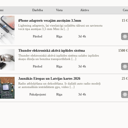
umi
Darbība
Vieta
Aktīvs
Cen
iPhone adapteris vecajām austiņām 3.5mm
15 €
Lightning adapteris, lai vienlaicīgi uzlādētu tālruni un savienotu
vecā tipa austiņas 3,5 mm Mini Ja [...]
Pārdod
Rīga
3d 4h
Thunder elektroniskā aktīvā izplūdes sistēma
1500 €
Thunder elektroniskā aktīvā izplūdes sistēma uzlabo izplūdes
skaņu dīzeļa un benzīna transportlīdzek [...]
Pārdod
Rīga
3d 4h
Jaunākās Eiropas un Latvijas kartes 2026
25 €
Radio atbloķēšana un dekodēšana. Ir dažādi auto radio modeļi
ar automašīnās iestrādātiem gps, video [...]
Pakalpojumi
Rīga
3d 4h