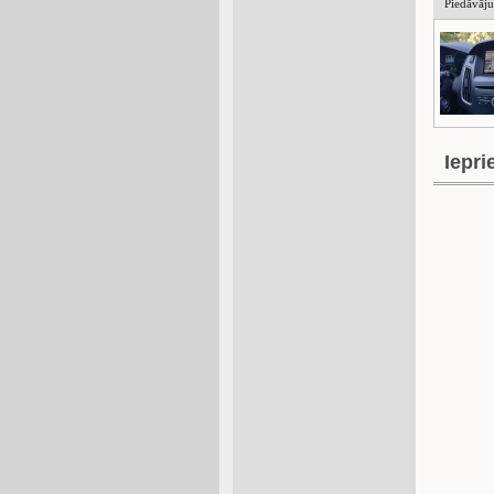
Piedāvāj
Iepri