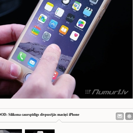
DOD
: Silikona caurspīdīgs divpusējās maciņš iPhone