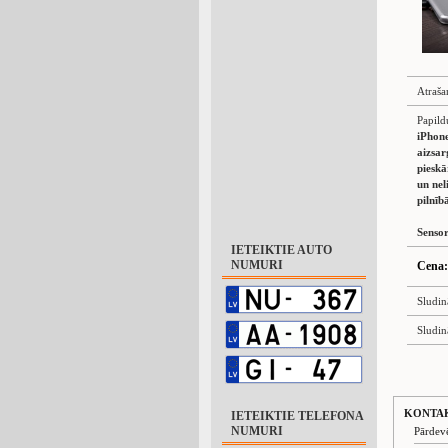
Atraša
Papild
iPhone
aizsar
pieskā
un nel
pilnīb
Senso
IETEIKTIE AUTO
NUMURI
Cena:
Sludin
Sludin
KONTA
IETEIKTIE TELEFONA
NUMURI
Pārdev