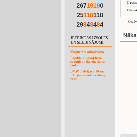
E-past
267
1
9
1
9
0
Tālrun
25
1
1
8
118
Piedāv
29
8
4
8
4
8
4
Nāka
IETEIKTĀS IZSOLES
UN SLUDINĀJUMI
Magnetolu atkodēšana
Papildu atpakaļskata
spoguļi ar diviem skatu
lauku
BMW 5-sērijas F10 un
F11 jaunie salona durvju
rokt