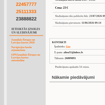
2
2
4
5
7
7
7
7
Cena: 23 €
2
5
1
1
1
3
3
3
Sludinājums tiks publicēts līdz:
23/07/2026 0
23888822
Sludinājums pievienots:
11/06/2026 09:14
IETEIKTĀS IZSOLES
UN SLUDINĀJUMI
Jaunākās Eiropas un
KONTAKTI
Latvijas kartes 2026
Īpašnieks:
Gps
Navigācijas karšu
atjaunošana
E-pasts:
alien31@inbox.lv
GPSJaunākās Eiropas un
Latvijas kartes
Tālrunis:
26809091
automašīnu
Piedāvājums apskatīts 54 reizes.
Nākamie piedāvājumi