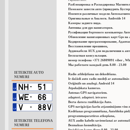
Разблокировка и Раскодировка Магнитол
Поможем завести авто (прикурить Бустер
Имеются различные модели Aвтомагнитол
Oригинальные и Aналоги. Аndroide 14
Kамеры заднего вида.
Aнтенны для gps навигаторов.
Русификация бортового компьютера Авт
Обновление навигационных карт Gps на 
Кодирование программирование, Адаптац
Восстановление прошивок,
Аудиокабеля AUX для подключения к авт
Бесплатная консультация.
номер телефона +371 26809091 viber , W
Мы работаем каждый день 8.00 - 23.00
IETEIKTIE AUTO
Radio atbloķēšana un dekodēšana.
NUMURI
Ir dažādi auto radio modeļi ar automašīnās 
Oriģināls un analogi. Android 14
Atpakaļskata kameras.
Antenas GPS navigatoriem.
adapteri. adapteri. ietvaros
Borta datora rusifikācija Auto.
GPS navigācijas karšu atjauninājums visu
Kodēšanas programmēšana, Autobloku piel
programmaparatūras atkopšana,
IETEIKTIE TELEFONA
AUX audio kabelis savienošanai ar automašī
NUMURI
Bezmaksas konsultācija.
Strādājam katru dienu 8.00 - 23.00