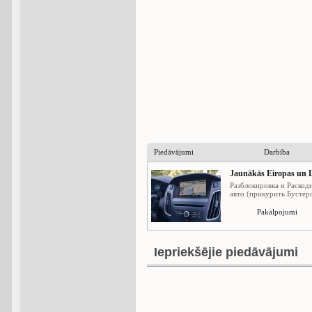
Piedāvājumi
Darbība
Jaunākās Eiropas un L
Разблокировка и Раскод
авто (прикурить Бустеро
Pakalpojumi
Iepriekšējie piedāvājumi