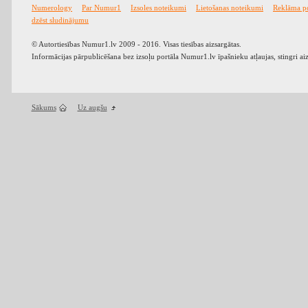
Numerology
Par Numur1
Izsoles noteikumi
Lietošanas noteikumi
Reklāma p
dzēst sludinājumu
© Autortiesības Numur1.lv 2009 - 2016. Visas tiesības aizsargātas.
Informācijas pārpublicēšana bez izsoļu portāla Numur1.lv īpašnieku atļaujas, stingri ai
Sākums
Uz augšu