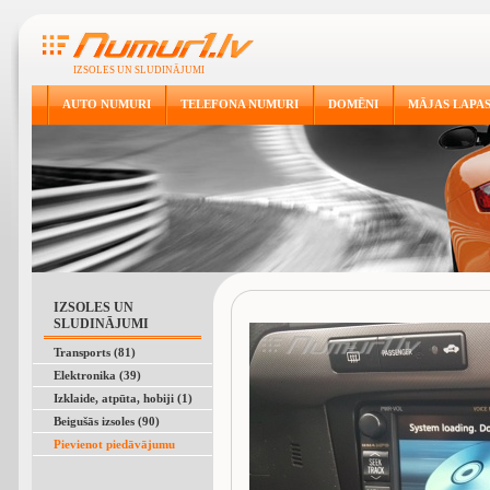
IZSOLES UN SLUDINĀJUMI
AUTO NUMURI
TELEFONA NUMURI
DOMĒNI
MĀJAS LAPA
IZSOLES UN
SLUDINĀJUMI
Transports (81)
Elektronika (39)
Izklaide, atpūta, hobiji (1)
Beigušās izsoles (90)
Pievienot piedāvājumu