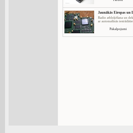
Jaunākās Eiropas un L
Radio atbloķēšana un dek
ar automašīnās iestrādātie
Pakalpojumi