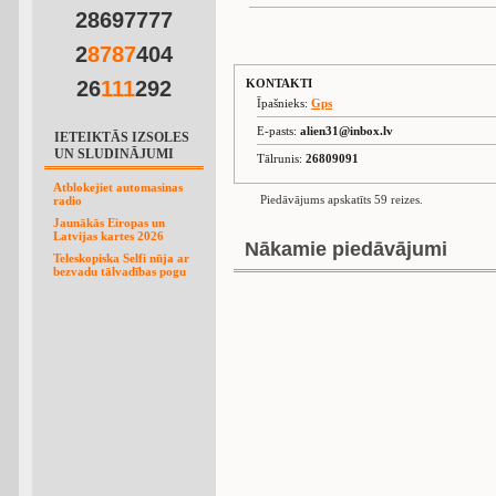
28697777
2
8
7
8
7
404
26
1
1
1
292
KONTAKTI
Īpašnieks:
Gps
E-pasts:
alien31@inbox.lv
IETEIKTĀS IZSOLES
UN SLUDINĀJUMI
Tālrunis:
26809091
Atblokejiet automasinas
Piedāvājums apskatīts 59 reizes.
radio
Jaunākās Eiropas un
Latvijas kartes 2026
Nākamie piedāvājumi
Teleskopiska Selfi nūja ar
bezvadu tālvadības pogu