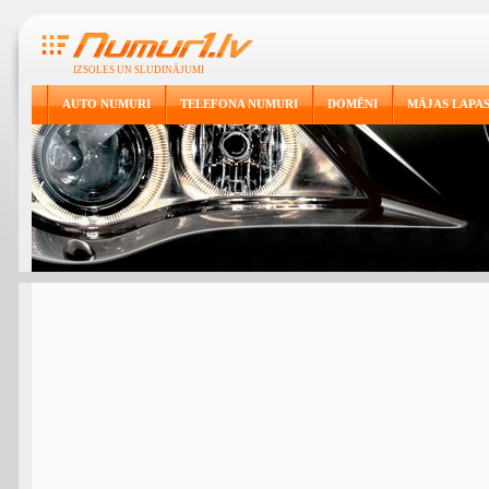
IZSOLES UN SLUDINĀJUMI
AUTO NUMURI
TELEFONA NUMURI
DOMĒNI
MĀJAS LAPA