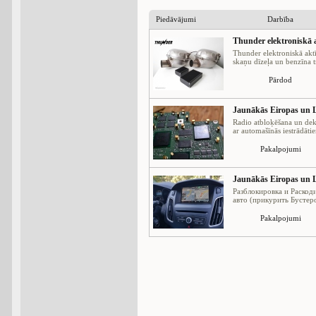
Piedāvājumi
Darbība
Thunder elektroniskā a
Thunder elektroniskā aktī
skaņu dīzeļa un benzīna tr
Pārdod
Jaunākās Eiropas un L
Radio atbloķēšana un dek
ar automašīnās iestrādātie
Pakalpojumi
Jaunākās Eiropas un L
Разблокировка и Раскод
авто (прикурить Бустеро
Pakalpojumi