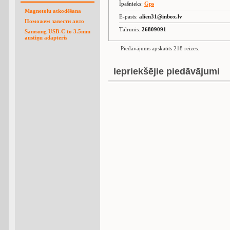
Īpašnieks:
Gps
Magnetolu atkodēšana
E-pasts:
alien31@inbox.lv
Поможем завести авто
Tālrunis:
26809091
Samsung USB-C to 3.5mm
austiņu adapteris
Piedāvājums apskatīts 218 reizes.
Iepriekšējie piedāvājumi