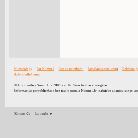
Numerology
Par Numur1
Izsoles noteikumi
Lietošanas noteikumi
Reklāma p
dzēst sludinājumu
© Autortiesības Numur1.lv 2009 - 2016. Visas tiesības aizsargātas.
Informācijas pārpublicēšana bez izsoļu portāla Numur1.lv īpašnieku atļaujas, stingri ai
Sākums
Uz augšu