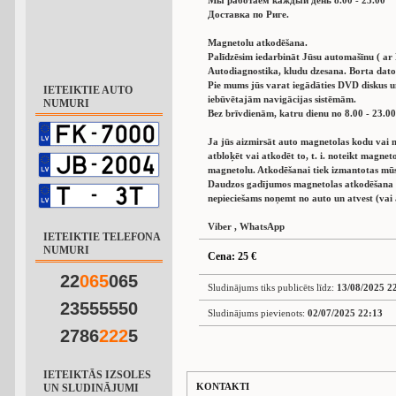
Мы работаем каждый день 8.00 - 23.00
Доставка по Риге.
Magnetolu atkodēšana.
Palīdzēsim iedarbināt Jūsu automašīnu ( ar
Autodiagnostika, kludu dzesana. Borta dator
Pie mums jūs varat iegādāties DVD diskus 
IETEIKTIE AUTO
iebūvētajām navigācijas sistēmām.
NUMURI
Bez brīvdienām, katru dienu no 8.00 - 23.00
Ja jūs aizmirsāt auto magnetolas kodu vai n
atbloķēt vai atkodēt to, t. i. noteikt magn
magnetolu. Atkodēšanai tiek izmantotas mū
Daudzos gadījumos magnetolas atkodēšana a
nepieciešams noņemt no auto un atvest (vai 
Viber , WhatsApp
IETEIKTIE TELEFONA
NUMURI
Cena: 25 €
22
0
6
5
065
Sludinājums tiks publicēts līdz:
13/08/2025 2
23555550
Sludinājums pievienots:
02/07/2025 22:13
2786
2
2
2
5
IETEIKTĀS IZSOLES
KONTAKTI
UN SLUDINĀJUMI