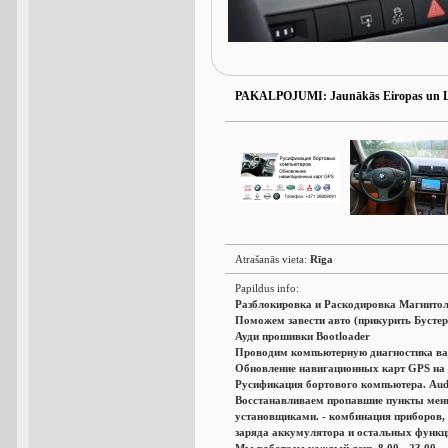
PAKALPOJUMI
: Jaunākās Eiropas un L
Atrašanās vieta:
Rīga
Papildus info:
Разблокировка и Раскодировка Магнитол
Поможем завести авто (прикурить Бустер
Ауди прошивки Bootloader
Проводим компьютерную диагностика ва
Обновление навигационных карт GPS на 
Русификация бортового компьютера. Audi,
Восстанавливаем пропавшие пункты мен
установщиками. - комбинация приборов,
заряда аккумулятора и остальных функц