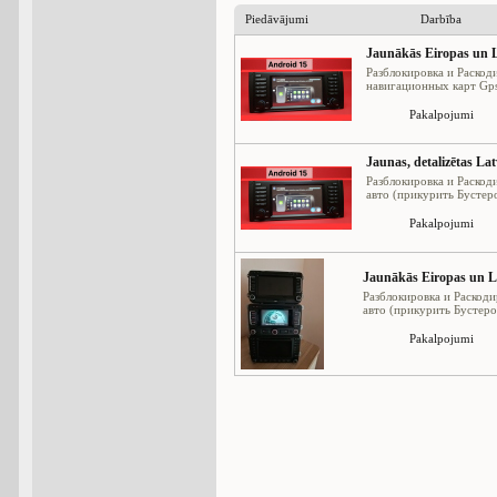
Piedāvājumi
Darbība
Jaunākās Eiropas un L
Разблокировка и Раскод
навигационных карт Gps 
Pakalpojumi
Jaunas, detalizētas La
Разблокировка и Раскод
авто (прикурить Бустеро
Pakalpojumi
Jaunākās Eiropas un La
Разблокировка и Раскод
авто (прикурить Бустеро
Pakalpojumi