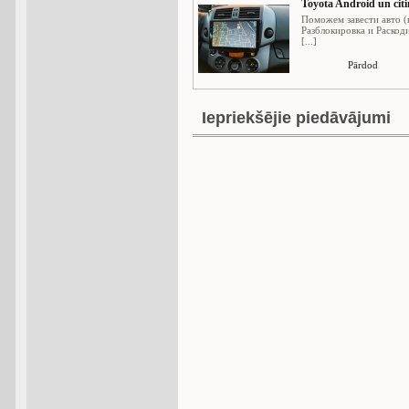
Toyota Android un cit
Поможем завести авто (
Разблокировка и Раскод
[...]
Pārdod
Iepriekšējie piedāvājumi