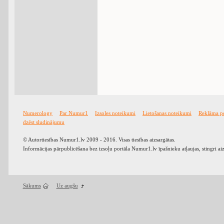
Numerology
Par Numur1
Izsoles noteikumi
Lietošanas noteikumi
Reklāma p
dzēst sludinājumu
© Autortiesības Numur1.lv 2009 - 2016. Visas tiesības aizsargātas.
Informācijas pārpublicēšana bez izsoļu portāla Numur1.lv īpašnieku atļaujas, stingri ai
Sākums
Uz augšu