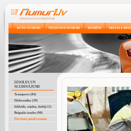
IZSOLES UN SLUDINĀJUMI
AUTO NUMURI
TELEFONA NUMURI
DOMĒNI
MĀJAS LAPA
IZSOLES UN
SLUDINĀJUMI
Transports (84)
Elektronika (39)
Izklaide, atpūta, hobiji (1)
Beigušās izsoles (90)
Pievienot piedāvājumu