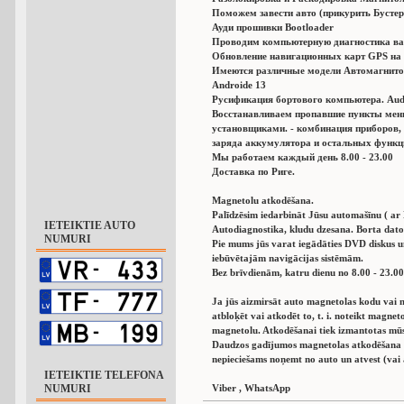
Поможем завести авто (прикурить Бустер
Ауди прошивки Bootloader
Проводим компьютерную диагностика ва
Обновление навигационных карт GPS на 
Имеются различные модели Автомагнито
Аndroide 13
Русификация бортового компьютера. Audi,
Восстанавливаем пропавшие пункты мен
установщиками. - комбинация приборов,
заряда аккумулятора и остальных функц
Мы работаем каждый день 8.00 - 23.00
Доставка по Риге.
Magnetolu atkodēšana.
Palīdzēsim iedarbināt Jūsu automašīnu ( ar
IETEIKTIE AUTO
Autodiagnostika, kludu dzesana. Borta dator
NUMURI
Pie mums jūs varat iegādāties DVD diskus 
iebūvētajām navigācijas sistēmām.
Bez brīvdienām, katru dienu no 8.00 - 23.00
Ja jūs aizmirsāt auto magnetolas kodu vai n
atbloķēt vai atkodēt to, t. i. noteikt magn
magnetolu. Atkodēšanai tiek izmantotas mū
Daudzos gadījumos magnetolas atkodēšana a
nepieciešams noņemt no auto un atvest (vai 
IETEIKTIE TELEFONA
NUMURI
Viber , WhatsApp