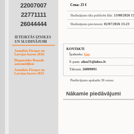
22007007
Cena: 25 €
22771111
Sludinājums tiks publicēts līdz:
13/08/2026 1
26044444
Sludinājums pievienots:
02/07/2026 13:23
IETEIKTĀS IZSOLES
UN SLUDINĀJUMI
KONTAKTI
Jaunākās Eiropas un
Latvijas kartes 2026
Īpašnieks:
Gps
Diagnostika Renault
E-pasts:
alien31@inbox.lv
automobīļīem
Tālrunis:
26809091
Jaunākās Eiropas un
Latvijas kartes 2025
Piedāvājums apskatīts 36 reizes.
Nākamie piedāvājumi