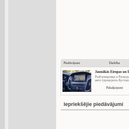
Piedāvājumi
Darbība
Jaunākās Eiropas un L
Разблокировка и Раскод
авто (прикурить Бустеро
Pakalpojumi
Iepriekšējie piedāvājumi