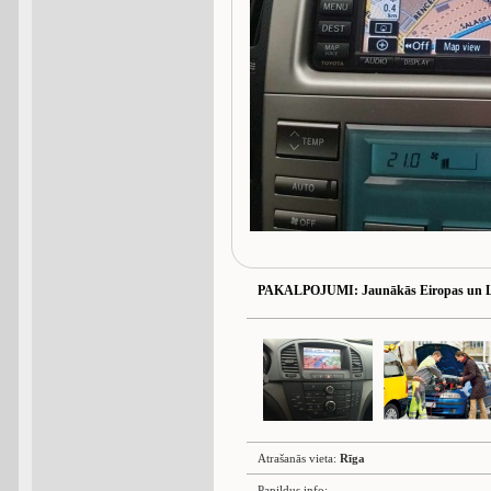
PAKALPOJUMI
: Jaunākās Eiropas un L
Atrašanās vieta:
Rīga
Papildus info: