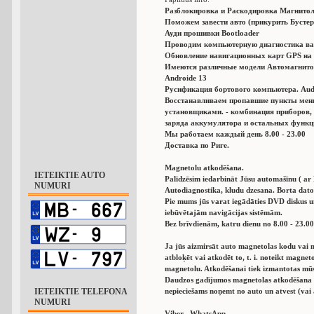
Разблокировка и Раскодировка Магнитол
Поможем завести авто (прикурить Бустер
Ауди прошивки Bootloader
Проводим компьютерную диагностика ва
Обновление навигационных карт GPS на 
Имеются различные модели Автомагнито
Аndroide 13
Русификация бортового компьютера. Audi,
Восстанавливаем пропавшие пункты мен
установщиками. - комбинация приборов,
заряда аккумулятора и остальных функц
Мы работаем каждый день 8.00 - 23.00
Доставка по Риге.
Magnetolu atkodēšana.
IETEIKTIE AUTO
Palīdzēsim iedarbināt Jūsu automašīnu ( ar
NUMURI
Autodiagnostika, kludu dzesana. Borta dator
Pie mums jūs varat iegādāties DVD diskus 
iebūvētajām navigācijas sistēmām.
Bez brīvdienām, katru dienu no 8.00 - 23.00
Ja jūs aizmirsāt auto magnetolas kodu vai n
atbloķēt vai atkodēt to, t. i. noteikt magn
magnetolu. Atkodēšanai tiek izmantotas mū
Daudzos gadījumos magnetolas atkodēšana a
IETEIKTIE TELEFONA
nepieciešams noņemt no auto un atvest (vai 
NUMURI
Viber , WhatsApp