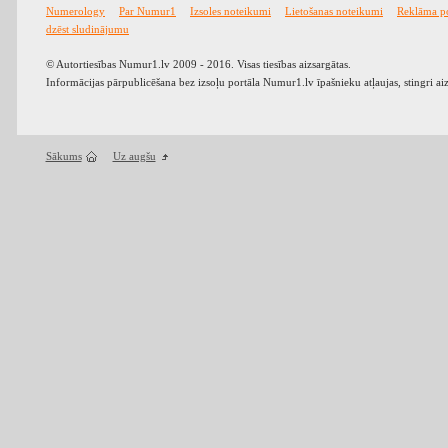
Numerology
Par Numur1
Izsoles noteikumi
Lietošanas noteikumi
Reklāma p
dzēst sludinājumu
© Autortiesības Numur1.lv 2009 - 2016. Visas tiesības aizsargātas.
Informācijas pārpublicēšana bez izsoļu portāla Numur1.lv īpašnieku atļaujas, stingri ai
Sākums
Uz augšu