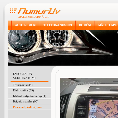
IZSOLES UN SLUDINĀJUMI
AUTO NUMURI
TELEFONA NUMURI
DOMĒNI
MĀJAS LAPA
IZSOLES UN
SLUDINĀJUMI
Transports (84)
Elektronika (39)
Izklaide, atpūta, hobiji (1)
Beigušās izsoles (90)
Pievienot piedāvājumu