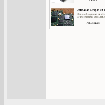
Jaunākās Eiropas un L
Radio atbloķēšana un dek
ar automašīnās iestrādātie
Pakalpojumi