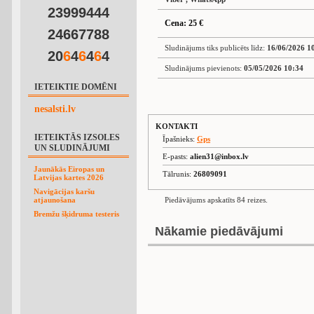
23999444
Cena: 25 €
24667788
Sludinājums tiks publicēts līdz:
16/06/2026 1
20
6
4
6
4
6
4
Sludinājums pievienots:
05/05/2026 10:34
IETEIKTIE DOMĒNI
nesalsti.lv
KONTAKTI
IETEIKTĀS IZSOLES
Īpašnieks:
Gps
UN SLUDINĀJUMI
E-pasts:
alien31@inbox.lv
Jaunākās Eiropas un
Tālrunis:
26809091
Latvijas kartes 2026
Navigācijas karšu
atjaunošana
Piedāvājums apskatīts 84 reizes.
Bremžu šķidruma testeris
Nākamie piedāvājumi