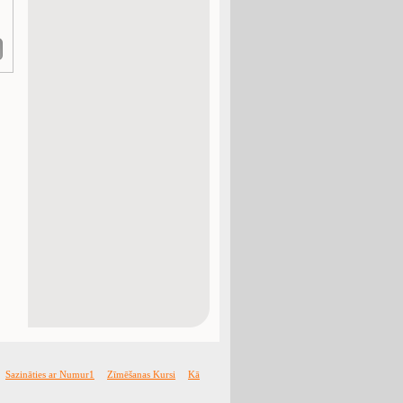
Sazināties ar Numur1
Zīmēšanas Kursi
Kā