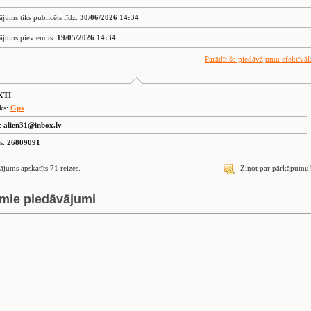
ājums tiks publicēts līdz:
30/06/2026 14:34
ājums pievienots:
19/05/2026 14:34
Parādīt šo piedāvājumu efektīvā
KTI
eks:
Gps
s:
alien31@inbox.lv
is:
26809091
ājums apskatīts 71 reizes.
Ziņot par pārkāpumu
mie piedāvājumi