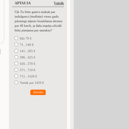
APTAUJA
Vairāk
Cik Tu būtu gatavs maksāt par
indulgenci (tiesībām) vienu gadu
pārsniegt atļauto braukšanas ātrumu
par 40 km/h, ja šāda iespēja oficiāli
būtu pieejama par samaksu?
līdz 70 €
71...140 €
141...285 €
286...425 €
426...570 €
571...710 €
711...1420 €
Vairāk par 1420 €
Atbildēt