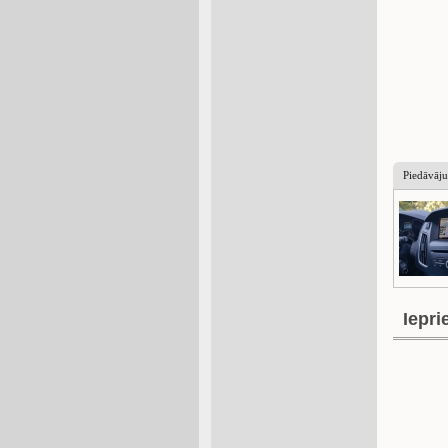
Piedāvāj
Iepri