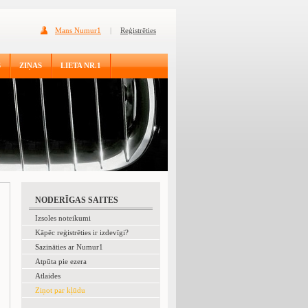
Mans Numur1
|
Reģistrēties
S
ZIŅAS
LIETA NR.1
NODERĪGAS SAITES
Izsoles noteikumi
Kāpēc reģistrēties ir izdevīgi?
Sazināties ar Numur1
Atpūta pie ezera
Atlaides
Ziņot par kļūdu