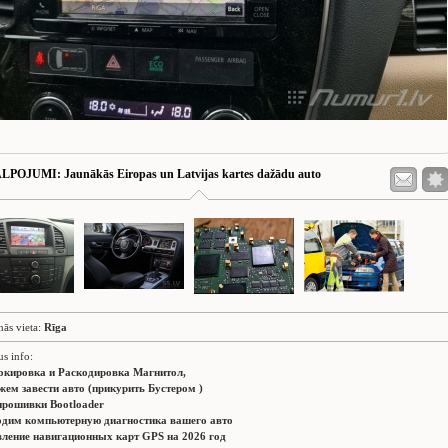
ALPOJUMI
: Jaunākās Eiropas un Latvijas kartes dažādu auto
nās vieta:
Rīga
us info:
окировка и Раскодировка Магнитол,
ем завести авто (прикурить Бустером )
прошивки Bootloader
дим компьютерную диагностика вашего авто
ление навигационных карт GPS на 2026 год