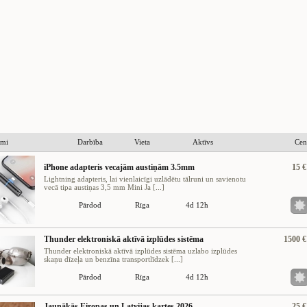
umi
Darbība
Vieta
Aktīvs
Cen
iPhone adapteris vecajām austiņām 3.5mm
15 €
Lightning adapteris, lai vienlaicīgi uzlādētu tālruni un savienotu
vecā tipa austiņas 3,5 mm Mini Ja [...]
Pārdod
Rīga
4d 12h
Thunder elektroniskā aktīvā izplūdes sistēma
1500 €
Thunder elektroniskā aktīvā izplūdes sistēma uzlabo izplūdes
skaņu dīzeļa un benzīna transportlīdzek [...]
Pārdod
Rīga
4d 12h
Jaunākās Eiropas un Latvijas kartes 2026
25 €