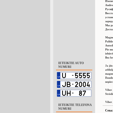
Имеют
Аndro
Русиф
Восст
устан
заряд
Мы ра
Доста
Magne
Palīdz
Autodi
Pie mu
iebūvē
Bez br
IETEIKTIE AUTO
Ja jūs
NUMURI
atbloķ
magnet
Daudz
nepiec
Viber
Strādā
Viber
IETEIKTIE TELEFONA
NUMURI
Cena: