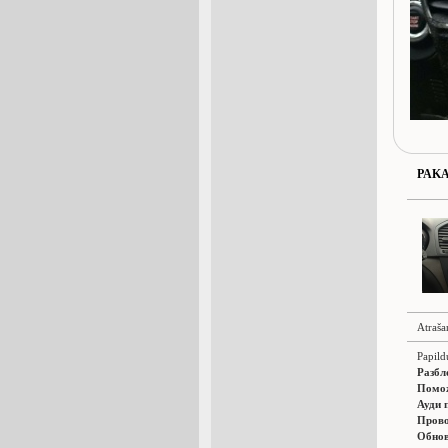
PAK
Atraša
Papild
Разбл
Помож
Ауди 
Прово
Обнов