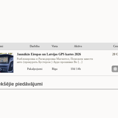
umi
Darbība
Vieta
Aktīvs
Cen
Jaunākās Eiropas un Latvijas GPS kartes 2026
20 €
Разблокировка и Раскодировка Магнитол, Поможем завести
авто (прикурить Бустером ) Ауди прошивки Bo [...]
Pakalpojumi
Rīga
10d 14h
ekšējie piedāvājumi