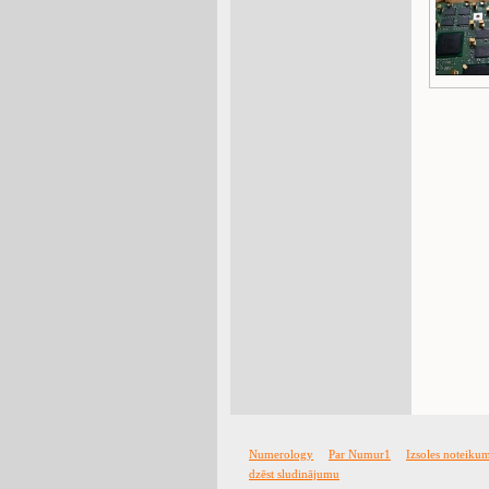
Numerology
Par Numur1
Izsoles noteiku
dzēst sludinājumu