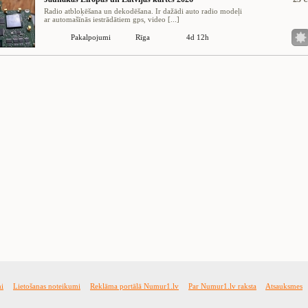
Radio atbloķēšana un dekodēšana. Ir dažādi auto radio modeļi
ar automašīnās iestrādātiem gps, video [...]
Pakalpojumi
Rīga
4d 12h
mi
Lietošanas noteikumi
Reklāma portālā Numur1.lv
Par Numur1.lv raksta
Atsauksmes