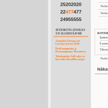
25202020
Sludin
22
4
7
7
477
Sludin
24955555
IETEIKTĀS IZSOLES
KONTA
UN SLUDINĀJUMI
Īpašni
Jaunākās Eiropas un
E-past
Latvijas kartes 2026
Разблокировка и
Tālrun
Раскодировка Магнитол.
Teleskopiska Selfi nūja ar
Piedāv
bezvadu tālvadības pogu
Nāka