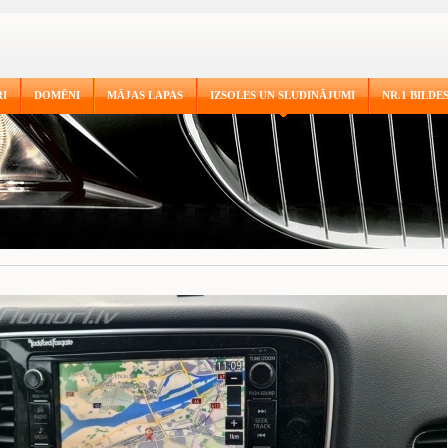
I
DOMĒNI
MĀJAS LAPAS
IZSOLES UN SLUDINĀJUMI
NR.1 BILDE