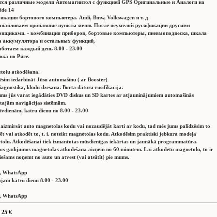
ся различные модели Автомагнитол с функцией GPS Оригинальные и Аналоги на
ide 14
икация бортового компьютера. Audi, Bmw, Volkswagen и т. д
анавливаем пропавшие пункты меню. После неумелой русификации другими
овщиками. - комбинация приборов, бортовые компьютеры, пневмоподвеска, шкала
а аккумулятора и остальных функций,
ботаем каждый день 8.00 - 23.00
вка по Риге.
tolu atkodēšana.
ēsim iedarbināt Jūsu automašīnu ( ar Booster)
agnostika, kludu dzesana. Borta datora rusifikācija.
ms jūs varat iegādāties DVD diskus un SD kartes ar atjauninājumiem automašīnās
tajām navigācijas sistēmām.
īvdienām, katru dienu no 8.00 - 23.00
 aizmirsāt auto magnetolas kodu vai nozaudējāt karti ar kodu, tad mēs jums palīdzēsim to
ēt vai atkodēt to, t. i. noteikt magnetolas kodu. Atkodēsim praktiski jebkura modeļa
olu. Atkodēšanai tiek izmantotas mūsdienīgas iekārtas un jaunākā programmatūra.
os gadījumos magnetolas atkodēšana aizņem no 60 minūtēm. Lai atkodētu magnetolu, to ir
iešams noņemt no auto un atvest (vai atsūtīt) pie mums.
 , WhatsApp
jam katru dienu 8.00 - 23.00
 , WhatsApp
 25 €