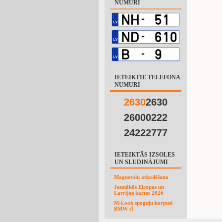
NUMURI
IETEIKTIE TELEFONA
NUMURI
2
6
3
0
2630
26000222
24222777
IETEIKTĀS IZSOLES
UN SLUDINĀJUMI
Magnetolu atkodēšana
Jaunākās Eiropas un
Latvijas kartes 2026
M-Look spoguļu korpusi
BMW i3