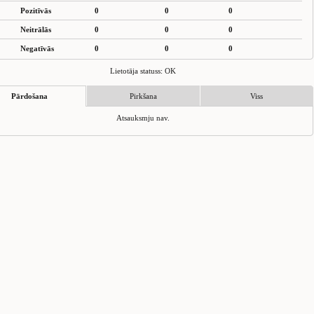
Pozitīvās
0
0
0
Neitrālās
0
0
0
Negatīvās
0
0
0
Lietotāja statuss: OK
Pārdošana
Pirkšana
Viss
Atsauksmju nav.