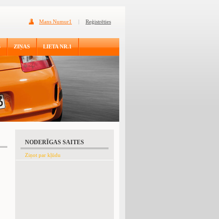
Mans Numur1
|
Reģistrēties
S
ZIŅAS
LIETA NR.1
NODERĪGAS SAITES
Ziņot par kļūdu