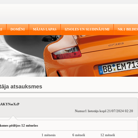
I
DOMĒNI
MĀJAS LAPAS
IZSOLES UN SLUDINĀJUMI
NR.1 BILDE
otāja atsauksmes
AKYNseXcP
Numur1 lietotājs kopš 21/07/2024 02:20
ksmes pēdējos 12 mēnešos
1 mēnesis
6 mēneši
12 mēneši