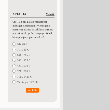
APTAUJA
Vairāk
Cik Tu būtu gatavs maksāt par
indulgenci (tiesībām) vienu gadu
pārsniegt atļauto braukšanas ātrumu
par 40 km/h, ja šāda iespēja oficiāli
būtu pieejama par samaksu?
līdz 70 €
71...140 €
141...285 €
286...425 €
426...570 €
571...710 €
711...1420 €
Vairāk par 1420 €
Atbildēt