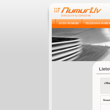
IZSOLES UN SLUDINĀJUMI
AUTO NUMURI
TELEFONA NUMUR
Liet
xMm
Atsau