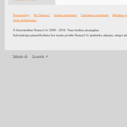
Numerology
Par Numur1
Izsoles noteikumi
Lietošanas noteikumi
Reklāma p
dzēst sludinājumu
© Autortiesības Numur1.lv 2009 - 2016. Visas tiesības aizsargātas.
Informācijas pārpublicēšana bez izsoļu portāla Numur1.lv īpašnieku atļaujas, stingri ai
Sākums
Uz augšu