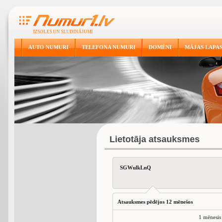
IZSOLES UN SLUDINĀJUMI
AUTO NUMURI
TELEFONA NUMURI
DOMĒNI
MĀJAS LAPA
Lietotāja atsauksmes
SGWulkLnQ
Atsauksmes pēdējos 12 mēnešos
1 mēnesis