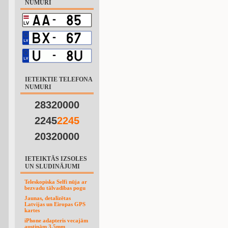
NUMURI
IETEIKTIE TELEFONA
NUMURI
28320000
2245
2
2
4
5
20320000
IETEIKTĀS IZSOLES
UN SLUDINĀJUMI
Teleskopiska Selfi nūja ar
bezvadu tālvadības pogu
Jaunas, detalizētas
Latvijas un Eiropas GPS
kartes
iPhone adapteris vecajām
austiņām 3.5mm