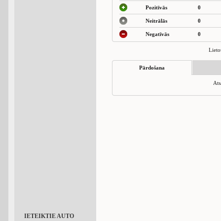
Pozitīvās
0
Neitrālās
0
Negatīvās
0
Lieto
Pārdošana
Ats
IETEIKTIE AUTO