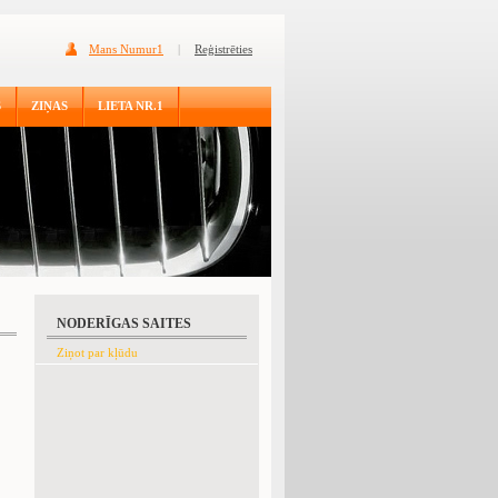
Mans Numur1
|
Reģistrēties
S
ZIŅAS
LIETA NR.1
NODERĪGAS SAITES
Ziņot par kļūdu