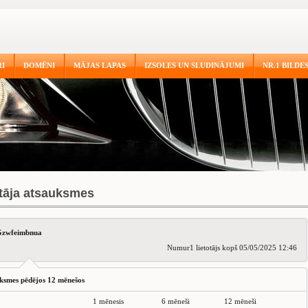
I
DOMĒNI
MĀJAS LAPAS
IZSOLES UN SLUDINĀJUMI
NR.1 BILDE
otāja atsauksmes
zwfeimbnua
Numur1 lietotājs kopš 05/05/2025 12:46
ksmes pēdējos 12 mēnešos
1 mēnesis
6 mēneši
12 mēneši