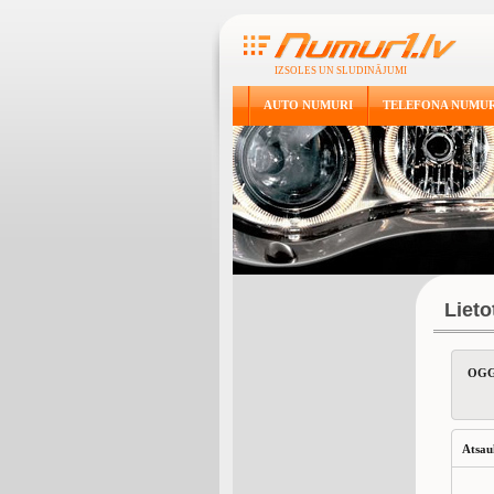
IZSOLES UN SLUDINĀJUMI
AUTO NUMURI
TELEFONA NUMUR
Liet
OGG
Atsau