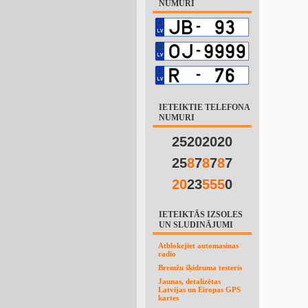
NUMURI
IETEIKTIE TELEFONA
NUMURI
25202020
25
8
7
8
7
8
7
2
0
23
5
5
5
0
IETEIKTĀS IZSOLES
UN SLUDINĀJUMI
Atblokejiet automasinas
radio
Bremžu šķidruma testeris
Jaunas, detalizētas
Latvijas un Eiropas GPS
kartes