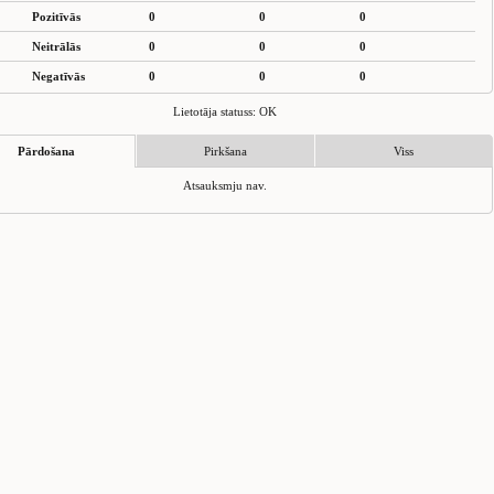
Pozitīvās
0
0
0
Neitrālās
0
0
0
Negatīvās
0
0
0
Lietotāja statuss: OK
Pārdošana
Pirkšana
Viss
Atsauksmju nav.