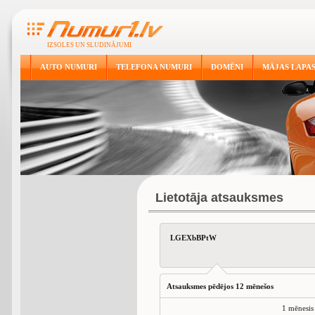
IZSOLES UN SLUDINĀJUMI
AUTO NUMURI
TELEFONA NUMURI
DOMĒNI
MĀJAS LAPA
Lietotāja atsauksmes
LGEXbBPtW
Atsauksmes pēdējos 12 mēnešos
1 mēnesis