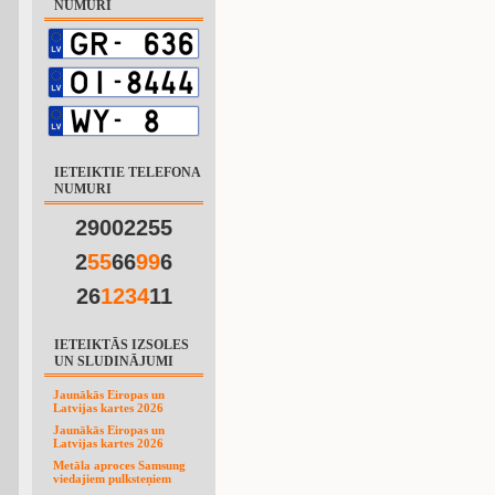
NUMURI
IETEIKTIE TELEFONA
NUMURI
29002255
2
5
5
66
9
9
6
26
1
2
3
4
11
IETEIKTĀS IZSOLES
UN SLUDINĀJUMI
Jaunākās Eiropas un
Latvijas kartes 2026
Jaunākās Eiropas un
Latvijas kartes 2026
Metāla aproces Samsung
viedajiem pulksteņiem