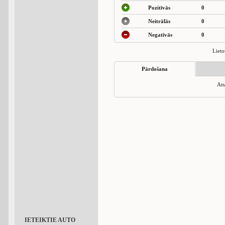
Pozitīvās
0
Neitrālās
0
Negatīvās
0
Lieto
Pārdošana
Ats
IETEIKTIE AUTO