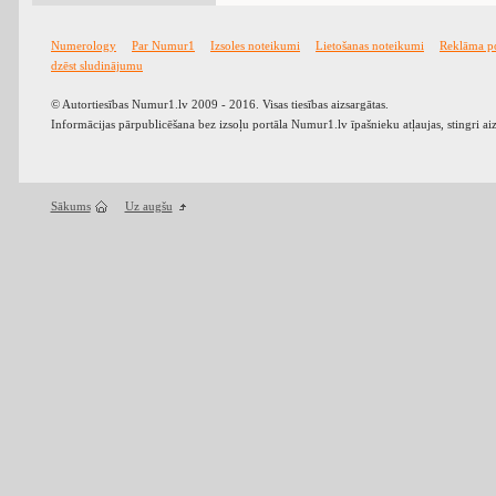
Numerology
Par Numur1
Izsoles noteikumi
Lietošanas noteikumi
Reklāma p
dzēst sludinājumu
© Autortiesības Numur1.lv 2009 - 2016. Visas tiesības aizsargātas.
Informācijas pārpublicēšana bez izsoļu portāla Numur1.lv īpašnieku atļaujas, stingri ai
Sākums
Uz augšu