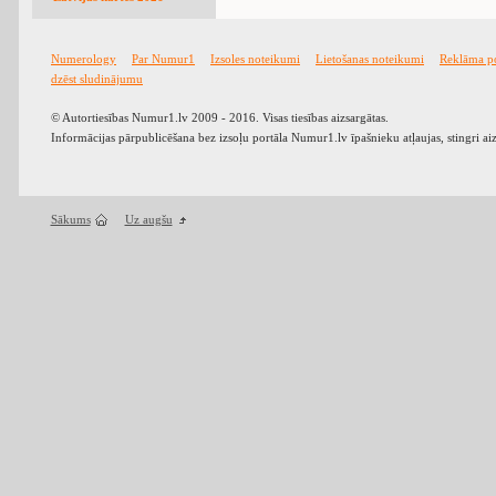
Numerology
Par Numur1
Izsoles noteikumi
Lietošanas noteikumi
Reklāma p
dzēst sludinājumu
© Autortiesības Numur1.lv 2009 - 2016. Visas tiesības aizsargātas.
Informācijas pārpublicēšana bez izsoļu portāla Numur1.lv īpašnieku atļaujas, stingri ai
Sākums
Uz augšu