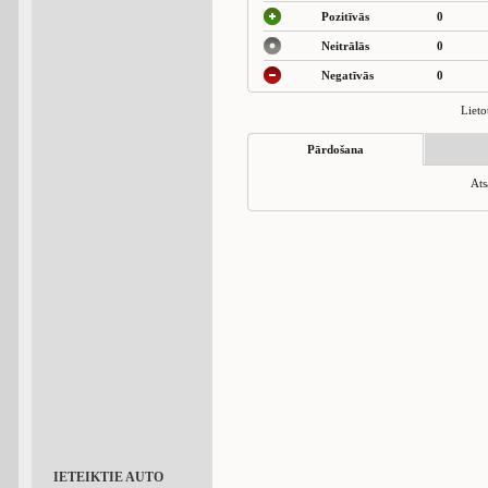
Pozitīvās
0
Neitrālās
0
Negatīvās
0
Lieto
Pārdošana
Ats
IETEIKTIE AUTO