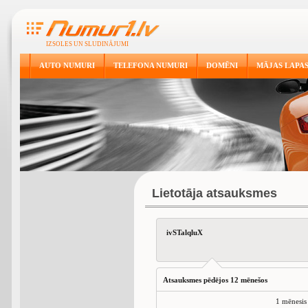
IZSOLES UN SLUDINĀJUMI
AUTO NUMURI
TELEFONA NUMURI
DOMĒNI
MĀJAS LAPA
Lietotāja atsauksmes
ivSTalqluX
Atsauksmes pēdējos 12 mēnešos
1 mēnesis