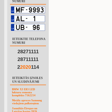
NUMURI
IETEIKTIE TELEFONA
NUMURI
28271111
28711111
2
2
0
2
0
114
IETEIKTĀS IZSOLES
UN SLUDINĀJUMI
BMW X3 E83 LED
lukturu remonta
komplekts 7162214
Metāla aproces Samsung
viedajiem pulksteņiem
Jaunākās Eiropas un
Latvijas kartes 2026