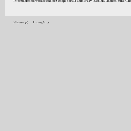
Informācijas pārpublicēšana bez izsoļu portāla Numur1.lv īpašnieku atļaujas, stingri ai
Sākums
Uz augšu