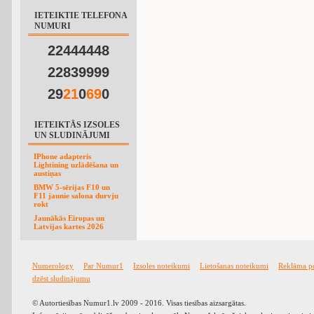
IETEIKTIE TELEFONA
NUMURI
22444448
22839999
29
2
1
0
6
9
0
IETEIKTĀS IZSOLES
UN SLUDINĀJUMI
IPhone adapteris
Lightining uzlādēšana un
austiņas
BMW 5-sērijas F10 un
F11 jaunie salona durvju
rokt
Jaunākās Eiropas un
Latvijas kartes 2026
Numerology
Par Numur1
Izsoles noteikumi
Lietošanas noteikumi
Reklāma p
dzēst sludinājumu
© Autortiesības Numur1.lv 2009 - 2016. Visas tiesības aizsargātas.