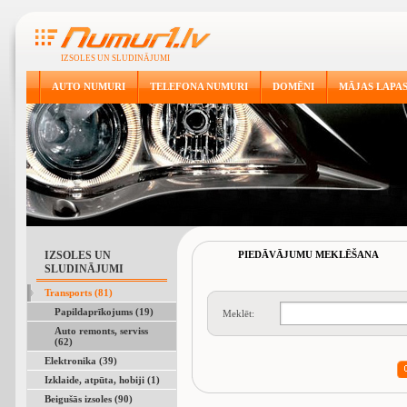
IZSOLES UN SLUDINĀJUMI
AUTO NUMURI
TELEFONA NUMURI
DOMĒNI
MĀJAS LAPA
IZSOLES UN
PIEDĀVĀJUMU MEKLĒŠANA
SLUDINĀJUMI
Transports (81)
Papildaprīkojums (19)
Meklēt:
Auto remonts, serviss
(62)
Elektronika (39)
Izklaide, atpūta, hobiji (1)
Beigušās izsoles (90)