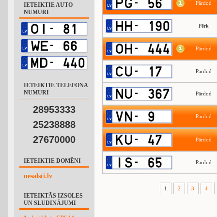
Pārdod
IETEIKTIE AUTO
NUMURI
Pērk
Pārdod
Pārdod
IETEIKTIE TELEFONA
NUMURI
Pārdod
28953333
Pārdod
25238888
27670000
Pārdod
IETEIKTIE DOMĒNI
Pārdod
nesalsti.lv
1
2
3
4
IETEIKTĀS IZSOLES
UN SLUDINĀJUMI