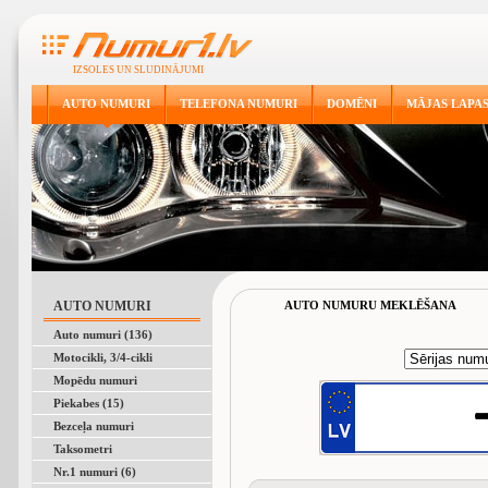
IZSOLES UN SLUDINĀJUMI
AUTO NUMURI
TELEFONA NUMURI
DOMĒNI
MĀJAS LAPA
AUTO NUMURI
AUTO NUMURU MEKLĒŠANA
Auto numuri (136)
Motocikli, 3/4-cikli
Mopēdu numuri
Piekabes (15)
Bezceļa numuri
Taksometri
Nr.1 numuri (6)