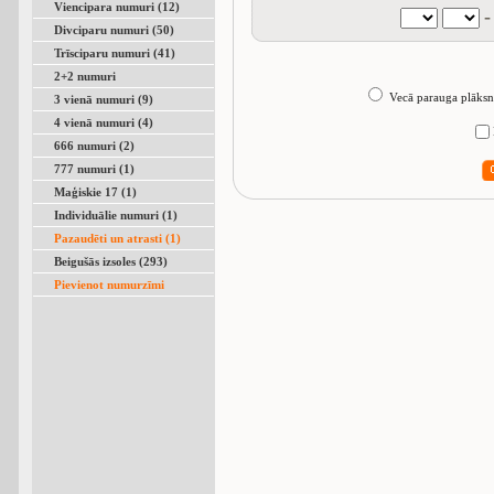
Viencipara numuri (12)
-
Divciparu numuri (50)
Trīsciparu numuri (41)
2+2 numuri
Vecā parauga plāksn
3 vienā numuri (9)
4 vienā numuri (4)
666 numuri (2)
777 numuri (1)
Maģiskie 17 (1)
Individuālie numuri (1)
Pazaudēti un atrasti (1)
Beigušās izsoles (293)
Pievienot numurzīmi