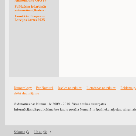
Android Avto GPS 14
Palīdzēsim iedarbināt
automašīnu (Busters .
Jaunākās Eiropas un
Latvijas kartes 2025
Numerology
Par Numur1
Izsoles noteikumi
Lietošanas noteikumi
Reklāma p
dzēst sludinājumu
© Autortiesības Numur1.lv 2009 - 2016. Visas tiesības aizsargātas.
Informācijas pārpublicēšana bez izsoļu portāla Numur1.lv īpašnieku atļaujas, stingri ai
Sākums
Uz augšu