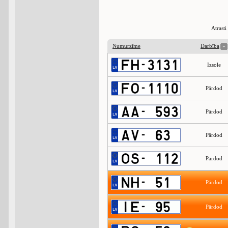
Atrast
Numurzīme
Darbība
Izsole
Pārdod
Pārdod
Pārdod
Pārdod
Pārdod
Pārdod